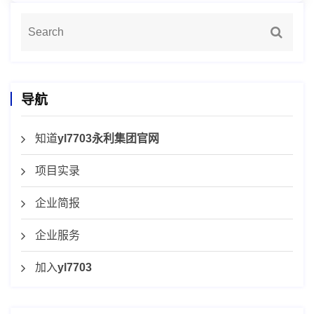
导航
知道
yl7703永利集团官网
项目实录
企业简报
企业服务
加入
yl7703