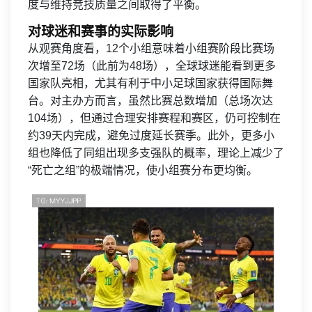
度与维持竞技质量之间取得了平衡。
对球迷和赛事的实际影响
从观赛角度看，12个小组意味着小组赛阶段比赛场
次增至72场（此前为48场），全球球迷能看到更多
国家队亮相，尤其有利于中小足球国家获得国际舞
台。对主办方而言，虽然比赛总数增加（总场次达
104场），但通过合理安排赛程和赛区，仍可控制在
约39天内完成，避免过度延长赛季。此外，更多小
组也降低了同组出现多支强队的概率，理论上减少了
“死亡之组”的极端情况，使小组赛分布更均衡。