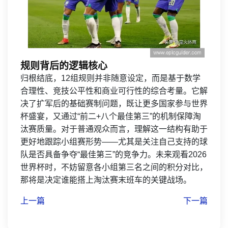
规则背后的逻辑核心
归根结底，12组规则并非随意设定，而是基于数学
合理性、竞技公平性和商业可行性的综合考量。它解
决了扩军后的基础赛制问题，既让更多国家参与世界
杯盛宴，又通过“前二+八个最佳第三”的机制保障淘
汰赛质量。对于普通观众而言，理解这一结构有助于
更好地跟踪小组赛形势——尤其是关注自己支持的球
队是否具备争夺“最佳第三”的竞争力。未来观看2026
世界杯时，不妨留意各小组第三名之间的积分对比，
那将是决定谁能搭上淘汰赛末班车的关键战场。
上一篇
下一篇