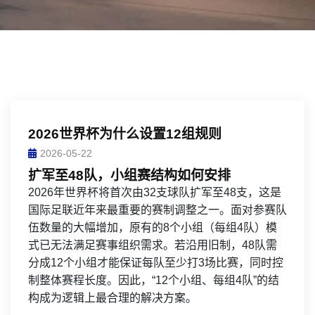
2026世界杯为什么设置12组规则
2026-05-22
扩军至48队，小组赛结构如何安排
2026年世界杯将首次由32支球队扩军至48支，这是
国际足联近年来最重要的赛制调整之一。面对参赛队
伍数量的大幅增加，原有的8个小组（每组4队）模
式已无法满足赛事组织需求。若沿用旧制，48队需
分成12个小组才能保证每队至少打3场比赛，同时控
制整体赛程长度。因此，“12个小组、每组4队”的结
构成为逻辑上最合理的解决方案。