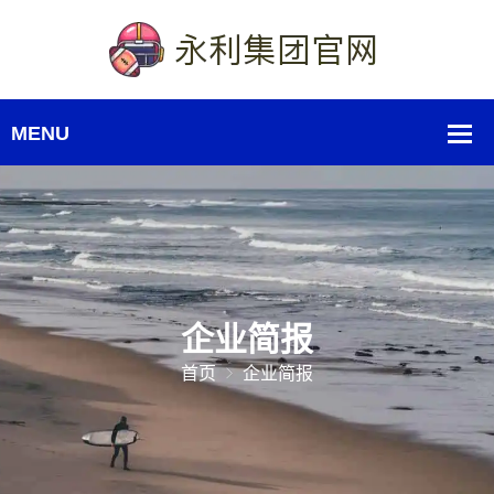
企业简报
首页
企业简报