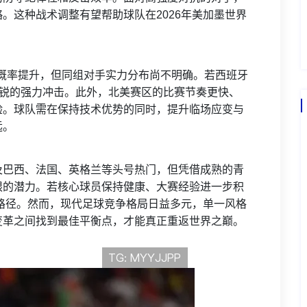
。这种战术调整有望帮助球队在2026年美加墨世界
出线概率提升，但同组对手实力分布尚不明确。若西班牙
新锐的强力冲击。此外，北美赛区的比赛节奏更快、
验。球队需在保持技术优势的同时，提升临场应变与
远。
及巴西、法国、英格兰等头号热门，但凭借成熟的青
限的潜力。若核心球员保持健康、大赛经验进一步积
功路径。然而，现代足球竞争格局日益多元，单一风格
变革之间找到最佳平衡点，才能真正重返世界之巅。