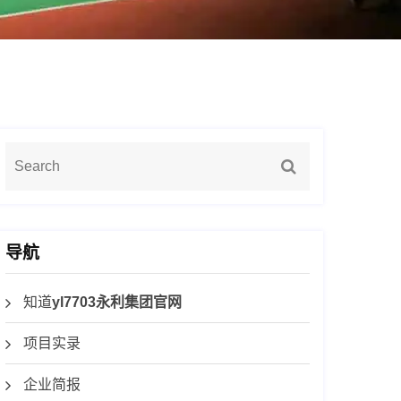
导航
知道
yl7703永利集团官网
项目实录
企业简报