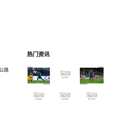
热门资讯
公路