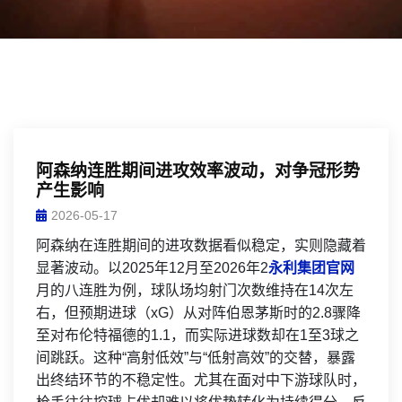
阿森纳连胜期间进攻效率波动，对争冠形势
产生影响
2026-05-17
阿森纳在连胜期间的进攻数据看似稳定，实则隐藏着
显著波动。以2025年12月至2026年2
永利集团官网
月的八连胜为例，球队场均射门次数维持在14次左
右，但预期进球（xG）从对阵伯恩茅斯时的2.8骤降
至对布伦特福德的1.1，而实际进球数却在1至3球之
间跳跃。这种“高射低效”与“低射高效”的交替，暴露
出终结环节的不稳定性。尤其在面对中下游球队时，