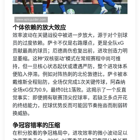
个体依赖的放大效应
效率波动在关键战役中被进一步放大，源于对个别球
员的过度依赖。萨卡不仅是右路爆点，更是全队xG
贡献最高的球员；厄德高伤愈复出前，进攻创造力明
显萎缩。这种“双核驱动”模式在常规赛程中尚可维
持，但一旦核心状态起伏或遭遇严防，整个进攻体系
便陷入停滞。例如对阵热刺的北伦敦德比，萨卡被本
戴维斯全程贴防，全场仅完成1次关键传球，阿森纳
全场xG仅为0.9，最终0比1落败。这揭示了一个反直
觉事实：即便拥有联赛顶尖控球率，若缺乏多点开花
的终结能力，控球优势反而可能因节奏拖沓而削弱转
换威胁。
争冠容错率的压缩
在积分胶着的争冠格局中，进攻效率的微小波动足以