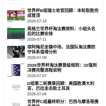
世界杯B组瑞士收官回顾：末轮取胜完
成登顶
2026-07-18
英格兰世界杯淘汰赛资料：小组头名
后的比赛安排
2026-07-11
琼阿梅尼坐镇中场，法国队淘汰赛防
守体系值得分析
2026-07-08
2026世界杯淘汰赛晋级规则：32强到
决赛完整流程说明
2026-07-07
D组第二轮赛果回顾：美国胜澳大利
亚，巴拉圭击败土耳其
2026-07-04
世界杯C组最终积分：巴西与摩洛哥携