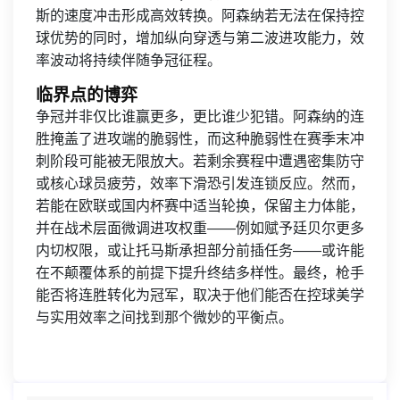
斯的速度冲击形成高效转换。阿森纳若无法在保持控
球优势的同时，增加纵向穿透与第二波进攻能力，效
率波动将持续伴随争冠征程。
临界点的博弈
争冠并非仅比谁赢更多，更比谁少犯错。阿森纳的连
胜掩盖了进攻端的脆弱性，而这种脆弱性在赛季末冲
刺阶段可能被无限放大。若剩余赛程中遭遇密集防守
或核心球员疲劳，效率下滑恐引发连锁反应。然而，
若能在欧联或国内杯赛中适当轮换，保留主力体能，
并在战术层面微调进攻权重——例如赋予廷贝尔更多
内切权限，或让托马斯承担部分前插任务——或许能
在不颠覆体系的前提下提升终结多样性。最终，枪手
能否将连胜转化为冠军，取决于他们能否在控球美学
与实用效率之间找到那个微妙的平衡点。