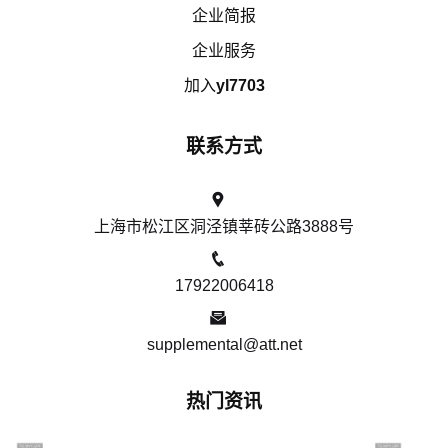
企业简报
企业服务
加入
yl7703
联系方式
上海市松江区洞泾镇莘砖公路3888号
17922006418
supplemental@att.net
热门资讯