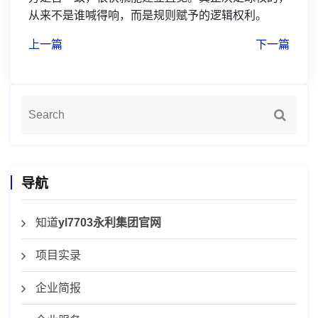
从来不是谁喊得响，而是规则赋予的逻辑权利。
上一篇
下一篇
导航
知道
yl7703永利集团官网
项目实录
企业简报