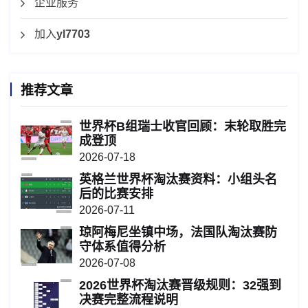
企业服务
加入
yl7703
推荐文章
世界杯B组瑞士收官回顾：末轮取胜完
成登顶
2026-07-18
英格兰世界杯淘汰赛资料：小组头名
后的比赛安排
2026-07-11
琼阿梅尼坐镇中场，法国队淘汰赛防
守体系值得分析
2026-07-08
2026世界杯淘汰赛晋级规则：32强到
决赛完整流程说明