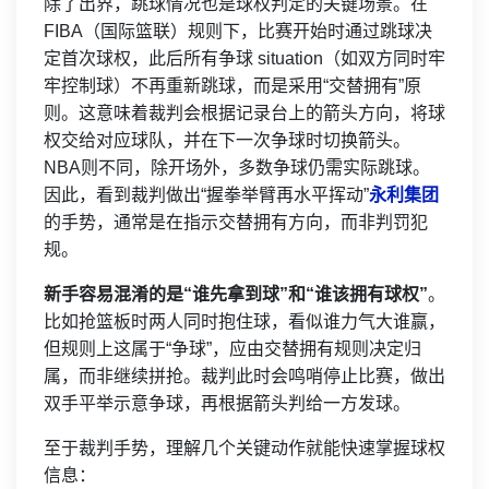
除了出界，跳球情况也是球权判定的关键场景。在
FIBA（国际篮联）规则下，比赛开始时通过跳球决
定首次球权，此后所有争球 situation（如双方同时牢
牢控制球）不再重新跳球，而是采用“交替拥有”原
则。这意味着裁判会根据记录台上的箭头方向，将球
权交给对应球队，并在下一次争球时切换箭头。
NBA则不同，除开场外，多数争球仍需实际跳球。
因此，看到裁判做出“握拳举臂再水平挥动”
永利集团
的手势，通常是在指示交替拥有方向，而非判罚犯
规。
新手容易混淆的是“谁先拿到球”和“谁该拥有球权”
。
比如抢篮板时两人同时抱住球，看似谁力气大谁赢，
但规则上这属于“争球”，应由交替拥有规则决定归
属，而非继续拼抢。裁判此时会鸣哨停止比赛，做出
双手平举示意争球，再根据箭头判给一方发球。
至于裁判手势，理解几个关键动作就能快速掌握球权
信息：