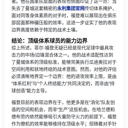
者。他在国家队层面的表现也侧面印证了这一点：当
失去了曼城这套精密的
永利集团官网
传切体系掩护，
面对同等身体素质的对手时，福登难以展现出在俱乐
部层面那种碾压般的效率，这进一步证实了他的表现
边界高度依赖于特定的战术土壤。
结论：顶级体系球员的能力边界
综上所述，菲尔·福登无疑已经是现代足球中最具攻
击力的中场/边锋混合体之一。他的战术适配性达到
了曼城体系的顶级标准，能够完美执行瓜迪奥拉对于
空间利用和就地终结的战术意图。然而，对他的评估
必须清晰地界定一个边界：他的进攻效率上限，是由
“体系红利”与“个人终结能力”共同决定的，而非由“持
球创造”能力主导。
福登目前的表现边界在于，他更多是在“消化”队友创
造的空间和机会，而非“生产”这些机会。在哈兰德和
德布劳内依然能够吸引大量防守火力的前提下，福登
作为僚机的效率能够维持在顶级水平；但随着对手针