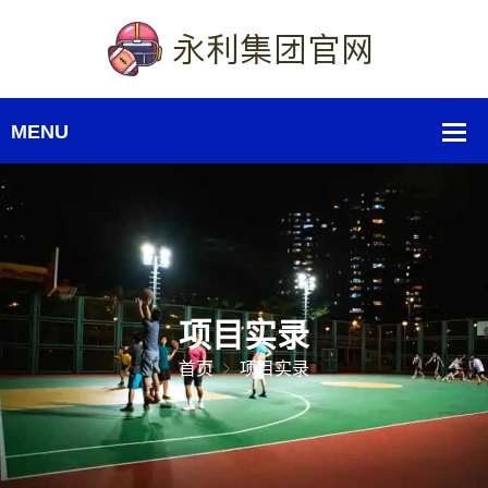
项目实录
首页
项目实录