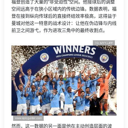
福登创造了大量的“非受迫性”空间。他接球后的调整
空间远高于在狭小区域内的传统边锋。数据表明，福
登在接到纵向传球后的直接终结效率极高，这得益于
曼城对他这一特意的战术设计：让他在伪边锋与内线
前卫之间游弋，作为进攻三角中的最终收割点。
然而，这一数据的另一面是他在主动创造层面的波