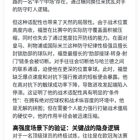
路的一名“半个中场”存在，通过横向换位来扰乱对手
的防守盯人逻辑。
但这种适配性也带来了天然的局限性。由于战术位置
高度内收，福登在比赛中的实际防守覆盖面积被压
缩，同时也失去了通过宽度拉开防线的能力。在面对
皇马、利物浦或国际米兰这种防守纪律性极强且擅长
封锁肋部的球队时，福登最擅长的“肋部接球-转身-射
门”链条会被切断。对手往往会切断他与哈兰德之间
的联系通道，迫使他在更深的位置拿球。此时，福登
缺乏爆点速度和对抗下强行推进的短板便会暴露。他
在高对抗下的触球成功率下降，导致进攻发起端陷入
停滞。这证明了他的战术适配性具有明显的“条件
性”：在拥有绝对控球权和战术纵容度的环境中，他
是无解的拼图；但在需要个人能力强行打破战术僵局
的硬仗中，他的作用半径会被迅速压缩。
高强度场景下的验证：关键战的隐身逻辑
对于一名顶级球员的终极试炼，往往是在欧冠淘汰赛